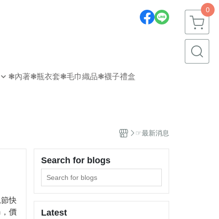
0
❃內著
❃瓶衣套
❃毛巾織品
❃襪子禮盒
☞最新消息
Search for blogs
親節快
cm，價
Latest