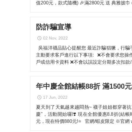
值200元，款式隨機) 🎉滿2800元 送 典雅披巾 
護手套/肚圍
襪
全家襪品 任選 3雙490
保暖襪系列
褲
全家襪品 任選 3雙390
嬰兒襪禮盒
保
防詐騙宣導
任選2雙699
童
保暖襪品 任選2雙490
02 Nov, 2022
組合系列襪品 任選 2包499
吳福洋襪品貼心提醒您 最近詐騙猖獗，行騙
主動要求客戶進行以下事項: ❌不會要求您操作
隱形襪 任選3雙299
戶或信用卡資料 ❌不會以誤設定分期多次扣款/
女性 內搭褲襪 任選 2件1000
童 內搭褲襪 任選 2件790
年中慶全館結帳88折 滿1500
內著 3件690
冰涼袖套/冰涼巾 3件500元
17 Jun, 2022
夏天到了天氣越來越悶熱~ 襪子姐姐都穿著抗
慶"，活動開始囉!❣️ 現在全館優惠8.8折(結帳
元，現在特價880元!⭐ 官網/蝦皮限定 ※官網 