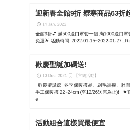
迎新春全館9折 禦寒商品63折
14 Jan, 2022
全館9折💕 滿500送口罩套一個 滿1000送口罩
免運🌟 活動時間: 2022-01-15~2022-01-27
...
歡慶聖誕加碼送!
10 Dec, 2021
【官網活動】
歡慶聖誕節 冬季保暖襪品、刷毛褲襪、肚圍、居家暖
手工保暖襪 22~24cm (至12/26送完為止)
e
活動組合這樣買最便宜