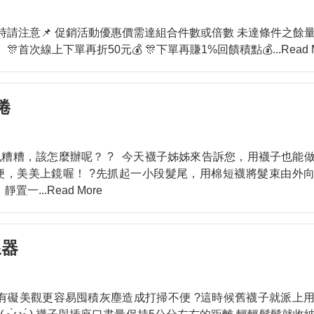
時請注意📌 促銷活動優惠價需達組合件數或倍數 未達條件之餘
首次線上下單再折50元💰 🎊下單再賺1%回饋積點💰
...Read
捲
亂糟糟，該怎麼辦呢？ ? 今天襪子姊姊來告訴您，用襪子也能
便，美美上鏡喔！ ?先抓起一小段髮尾，用棉短襪將髮束由外
。靜置一
...Read More
線器
險、有礙美觀更容易囤積灰塵造成打掃不便 ?這時候舊襪子就派上