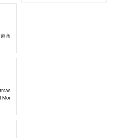
9超商
mas
d Mor