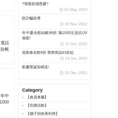
?母親節感恩慶?
01 May, 2023
防詐騙宣導
02 Nov, 2022
年中慶全館結帳88折 滿1500元送抗UV
袖套!
以電話
17 Jun, 2022
付款帳
迎新春全館9折 禦寒商品63折起
14 Jan, 2022
歡慶聖誕加碼送!
10 Dec, 2021
Category
上年中
【會員專屬】
000
【官網活動】
【襪子回收再利用】