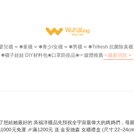
嬰兒襪
❃童襪
❃青少/女襪
❃男襪
❃Trifresh 抗菌除臭襪
❃襪子娃娃 DIY材料包
❀口罩防疫品❀
☞媒體推薦
☞最新消息
無痕
指無痕
指無痕
女襪
【會員專屬】
菌除臭
造型襪
造型襪
男襪
【官網活動】
型襪
隱形襪
隱形襪
童襪
【襪子回收再利用】
形襪
踝襪
踝襪
襪
短襪
短襪
襪
等長襪
休閒商務襪
統襪
長統襪
紳士襪
了想給她最好的 吳福洋襪品先預祝全宇宙最偉大的媽媽們，母
統襪
五趾襪
五趾襪
館滿1000元免運 🎉滿1200元 送 金安德森 女襪禮盒 (尺寸:22~24