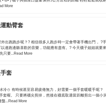
 ̀ω•́ ) 襪子與插座口盡量保持5公分左右的距離 輕輕鬆鬆就收
ead More
機運動臂套
外出跑跑步呢？? 相信很多人跑步時一定會帶著手機出門， ?
還可以邊跑邊聽喜歡的音樂，功能應有盡有。? 今天襪子姐姐就要
先只要
...Read More
暖手套
冰冷⛄️ 有時候甚至容易疲倦無力，好需要一個手套暖暖手呢？
手套喔。 只要將襪尖剪掉，然後在襪底取適當距離剪出一個小洞
鍵盤
...Read More