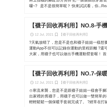
將五指襪的腳趾部分剪掉 把一個個插頭穿過去( •
囉~? 是不是很簡單呢？ 快來試試看，你
...R
【襪子回收再利用】NO.8-手
12 Jul, 2021
【襪子回收再利用】
?天氣放晴了，您是不是也和襪子姐姐一樣想要
運動App不但可以記錄你運動的里程距離 ?
大家，用襪子也可以做出手機運動臂套喔！ 首
【襪子回收再利用】NO.7-保
12 Jul, 2021
【襪子回收再利用】
⛄️寒流來襲，您是不是跟襪子姐姐一樣會手腳
出家裡的舊襪子，用襪子也可以做一雙簡單的
輕輕鬆鬆一個保暖手套就完成了。 ?經常在打