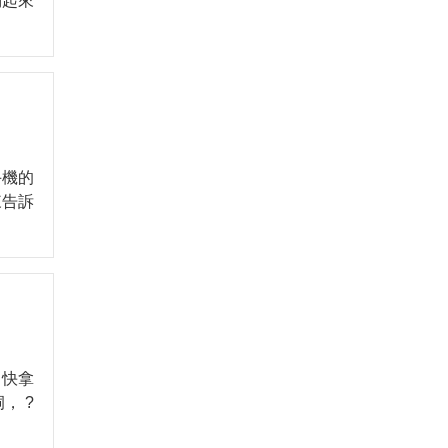
納起來
手機的
來告訴
 快拿
， ?