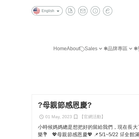
English
Home
About
Sales
❃品牌專區
❃
長版瓶衣套 任選 3個350
W
指無痕
指
24色抑菌踝襪 任選3雙299
金安德森
抗菌除臭
抗
KIDS ANTIBACTERIAL SOCKS
B|X
造型襪
造
BUY 5 GET 1 FREE
Chipie
短襪
隱
Trifresh 抗菌除臭襪及運動機能
踝襪
踝
?母親節感恩慶?
襪4雙1000
半統襪
短
01 May, 2023
【官網活動】
Trifresh 抗菌除臭 五指襪 3雙
長統襪
半
小時候媽媽總是想把好的留給我們，現在長大
1000
褲襪/內搭褲
長
樂💐 💖母親節感恩慶💖 📌5/1~5/22 🛒全
全家襪品 任選 3雙590