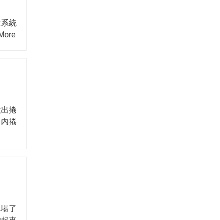
量系統
 More
做出捲
向內捲
用場了