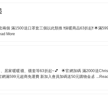
起
套兩個 滿1500送口罩套三個以此類推 ❗保暖商品63折起❗ 🌟滿59
Read More
暖襪、襪套等63折起~💕 🌟官網加碼 滿2000送Christ
❗ 🌟官網滿599元超商免運費 新加入會員加碼送50元購物金💰
...Rea