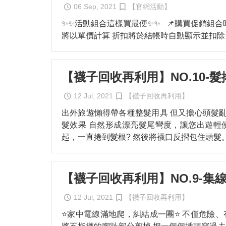
06 Sep, 2021
【官網活動】
✨✨活動組合這樣買最便✨✨ 📌購買促銷組合
將以單價計算 折扣將於結帳時自動顯示並扣除 
【襪子回收再利用】NO.10-髮
12 Jul, 2021
【襪子回收再利用】
出外旅遊懶得帶各種整髮用具 但又擔心頭髮
髮效果 自然形成漂亮髮尾彎度，讓您出遊輕
起，一直捲到髮根? 然後將襪口反摺包住頭髮
【襪子回收再利用】NO.9-集
12 Jul, 2021
【襪子回收再利用】
⭐️家中電線滿地爬，糾結成一團⭐️ 不僅危