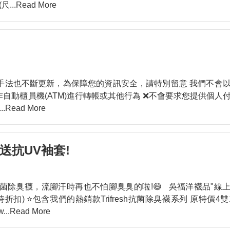
(尺
...Read More
套
膝上襪
加大碼
襪/內搭褲
運動機能襪
特殊機能襪
暖襪系列
褲襪/內搭褲
保暖襪系列
襪禮盒
健康加壓襪
紳士襪禮盒
保暖襪系列
手法也不斷更新，為保障您的資訊安全，請特別留意 我們不會
自動櫃員機(ATM)進行轉帳或其他行為 ❌不會要求您提供個人
...Read More
元送抗UV袖套!
菌除臭襪，流腳汗時再也不怕腳臭臭的啦!😄 吳福洋襪品"線
時折扣) ⭐包含我們的熱銷款Trifresh抗菌除臭襪系列 原特價4雙1
w
...Read More