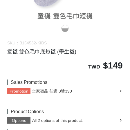
SKU：
B154532-KIDS
童襪 雙色毛巾底短襪 (學生襪)
$
149
TWD
Sales Promotions
Promotion
全家襪品 任選 3雙390
Product Options
Options
All 2 options of this product.