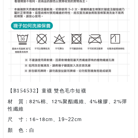
【B154532
】童襪
雙色毛巾短襪
82%
12%
%橡膠、2%彈
材 質：
棉、
聚酯纖維、4
性纖維
16~18cm、
尺 寸：
19~22cm
顏 色：白