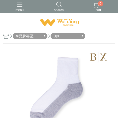
0
menu
search
cart
Trifresh
W
男襪
金安德森
青少/女襪
❃品牌專區
B|X