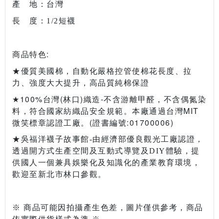
產 地：台灣
長 度：1/2短襪
:
商品特色
★優質美國棉，自動化嚴格控管使棉花長度、拉
力、強度大大提升，高品質純棉保證
100%
(
)
-
★
台灣
林口
織造
不含游離甲醛，不含偶氮染
MIT
料，符合國家紡織品安全規範。本廠通過台灣
(
:01700006)
微笑標章認證工廠。
證書編號
★吳福洋襪子故事館
-
由經濟部優良觀光工廠認證，
透過開方式生產空間及互動式導覽及
DIY
體驗，提
供國人一個兼具娛樂化及知識化的產業教育環境，
歡迎至新北市林口參觀。
※ 商品可能因拍攝產生色差，圖片僅供參考，商品