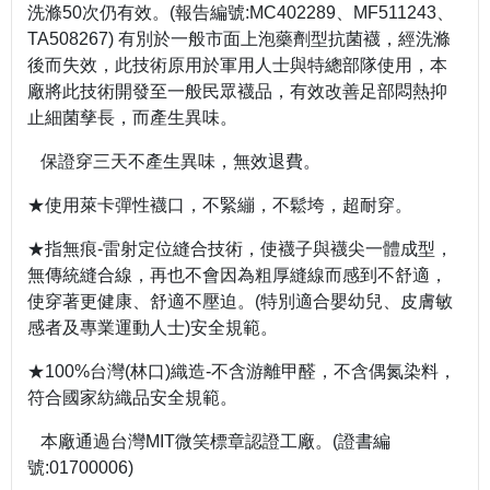
洗滌50次仍有效。(報告編號:MC402289、MF511243、
TA508267) 有別於一般市面上泡藥劑型抗菌襪，經洗滌
後而失效，此技術原用於軍用人士與特總部隊使用，本
廠將此技術開發至一般民眾襪品，有效改善足部悶熱抑
止細菌孳長，而產生異味。
保證穿三天不產生異味，無效退費。
★使用萊卡彈性襪口，不緊繃，不鬆垮，超耐穿。
★指無痕-雷射定位縫合技術，使襪子與襪尖一體成型，
無傳統縫合線，再也不會因為粗厚縫線而感到不舒適，
使穿著更健康、舒適不壓迫。(特別適合嬰幼兒、皮膚敏
感者及專業運動人士)安全規範。
★100%台灣(林口)織造-不含游離甲醛，不含偶氮染料，
符合國家紡織品安全規範。
本廠通過台灣MIT微笑標章認證工廠。(證書編
號:01700006)