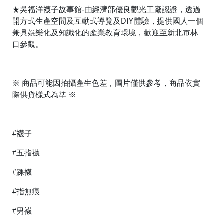
★吳福洋襪子故事館-由經濟部優良觀光工廠認證，透過
開方式生產空間及互動式導覽及DIY體驗，提供國人一個
兼具娛樂化及知識化的產業教育環境，歡迎至新北市林
口參觀。
※ 商品可能因拍攝產生色差，圖片僅供參考，商品依實
際供貨樣式為準 ※
#襪子
#五指襪
#踝襪
#指無痕
#男襪