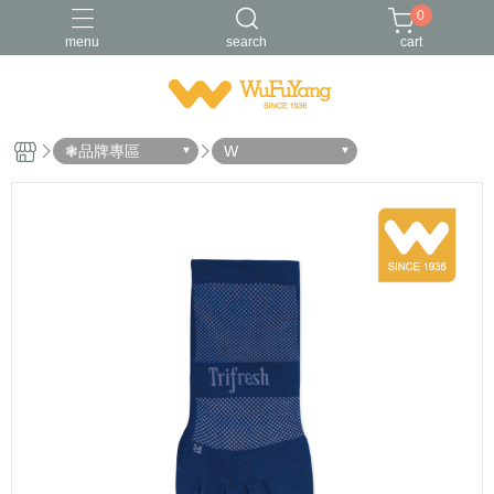
0
menu
search
cart
Trifresh
W
男襪
金安德森
青少/女襪
❃品牌專區
W