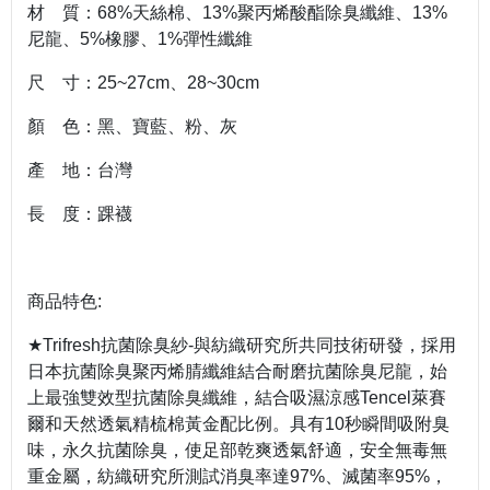
材 質：68%天絲棉、13%聚丙烯酸酯除臭纖維、13%
尼龍、5%橡膠、1%彈性纖維
尺 寸：25~27cm、28~30cm
顏 色：黑、寶藍、粉、灰
產 地：台灣
長 度：踝襪
商品特色:
★Trifresh抗菌除臭紗-與紡織研究所共同技術研發，採用
日本抗菌除臭聚丙烯腈纖維結合耐磨抗菌除臭尼龍，始
上最強雙效型抗菌除臭纖維，結合吸濕涼感Tencel萊賽
爾和天然透氣精梳棉黃金配比例。具有10秒瞬間吸附臭
味，永久抗菌除臭，使足部乾爽透氣舒適，安全無毒無
重金屬，紡織研究所測試消臭率達97%、滅菌率95%，