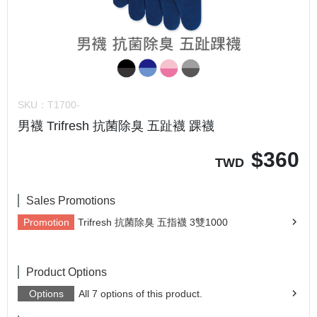
SKU：
T1700-
男襪 Trifresh 抗菌除臭 五趾襪 踝襪
$
360
TWD
Sales Promotions
Promotion
Trifresh 抗菌除臭 五指襪 3雙1000
Product Options
Options
All 7 options of this product.