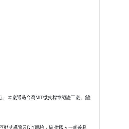
。 本廠通過台灣MIT微笑標章認證工廠。(證
動式導覽及DIY體驗，提 供國人一個兼具