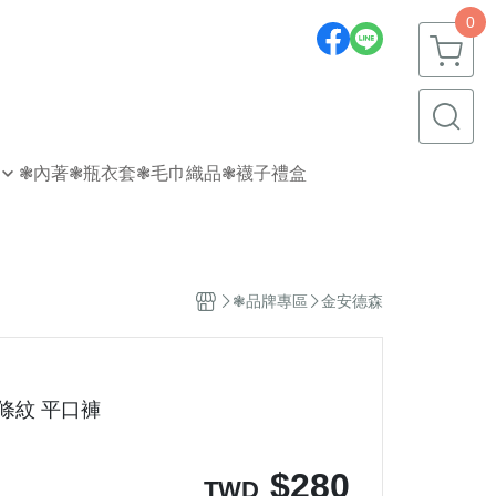
0
❃內著
❃瓶衣套
❃毛巾織品
❃襪子禮盒
❃品牌專區
金安德森
 條紋 平口褲
$
280
TWD