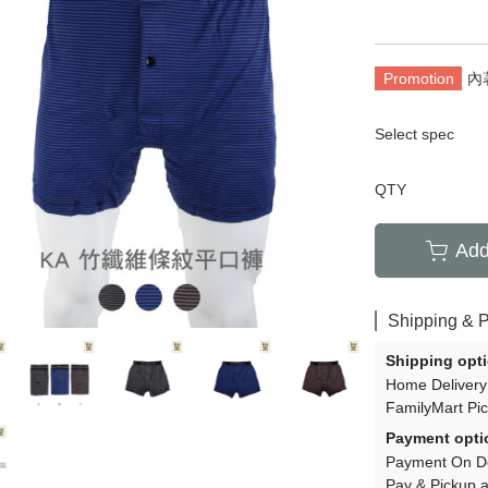
套
膝上襪
加大碼
襪/內搭褲
運動機能襪
特殊機能襪
Promotion
內
暖襪系列
褲襪/內搭褲
保暖襪系列
襪禮盒
健康加壓襪
紳士襪禮盒
Select spec
保暖襪系列
QTY
Add
Shipping & 
Shipping opt
Home Delivery
FamilyMart Pi
Payment opti
Payment On De
Pay & Pickup a