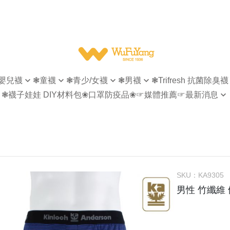
嬰兒襪
❃童襪
❃青少/女襪
❃男襪
❃Trifresh 抗菌除臭襪
❃襪子娃娃 DIY材料包
❀口罩防疫品❀
☞媒體推薦
☞最新消息
無痕
指無痕
指無痕
女襪
【會員專屬】
菌除臭
造型襪
造型襪
男襪
【官網活動】
型襪
隱形襪
隱形襪
童襪
【襪子回收再利用】
形襪
踝襪
踝襪
襪
短襪
短襪
SKU：
KA9305
襪
等長襪
休閒商務襪
男性 竹纖維
統襪
長統襪
紳士襪
統襪
五趾襪
五趾襪