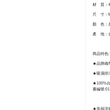
材 質：
尺 寸：M
顏 色：
產 地：
商品特色
★品牌織
★吸濕排
★100
書編號:017
★吳福洋