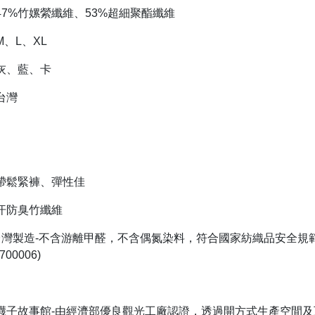
47%竹嫘縈纖維、53%超細聚酯纖維
、L、XL
灰、藍、卡
台灣
:
帶鬆緊褲、彈性佳
汗防臭竹纖維
%台灣製造-不含游離甲醛，不含偶氮染料，符合國家紡織品安全規範
00006)
襪子故事館-由經濟部優良觀光工廠認證，透過開方式生產空間及互