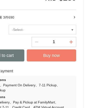
著 3件690
-Select-
 to cart
Buy now
Payment
ions
Payment On Delivery
7-11 Pickup
ckup
ons
livery
Pay & Pickup at FamilyMart
t 7-11
Credit Card
ATM Virtual Account