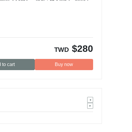
※
$
280
TWD
 to cart
Buy now