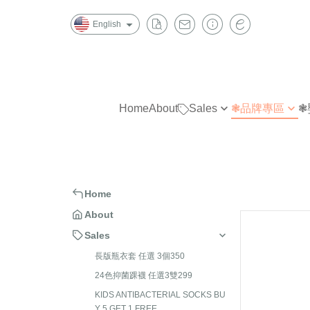
English
Home
About
Sales
❃品牌專區
❃
長版瓶衣套 任選 3個350
W
指無痕
指
24色抑菌踝襪 任選3雙299
金安德森
抗菌除臭
抗
KIDS ANTIBACTERIAL SOCKS
B|X
造型襪
造
Home
BUY 5 GET 1 FREE
Chipie
短襪
隱
About
Trifresh 抗菌除臭襪及運動機能
踝襪
踝
Sales
襪4雙1000
半統襪
短
長版瓶衣套 任選 3個350
Trifresh 抗菌除臭 五指襪 3雙
長統襪
半
24色抑菌踝襪 任選3雙299
1000
KIDS ANTIBACTERIAL SOCKS BU
褲襪/內搭褲
長
全家襪品 任選 3雙590
Y 5 GET 1 FREE