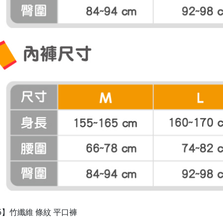
05】竹纖維 條紋 平口褲