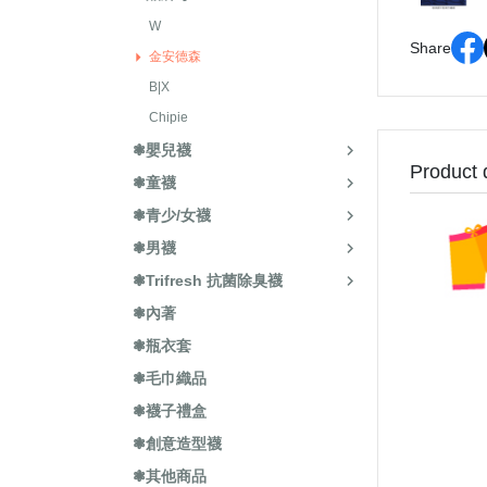
W
Share
金安德森
B|X
Chipie
❃嬰兒襪
Product 
❃童襪
❃青少/女襪
❃男襪
❃Trifresh 抗菌除臭襪
❃內著
❃瓶衣套
❃毛巾織品
❃襪子禮盒
❃創意造型襪
❃其他商品