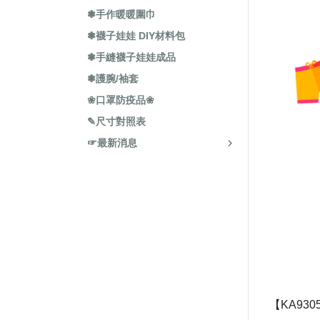
❃手作暖暖圍巾
❃襪子娃娃 DIY材料包
❃手縫襪子娃娃成品
❃護腕/袖套
❀口罩防疫品❀
✎尺寸對照表
☞最新消息
【KA93