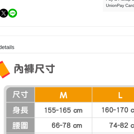
UnionPay Car
details