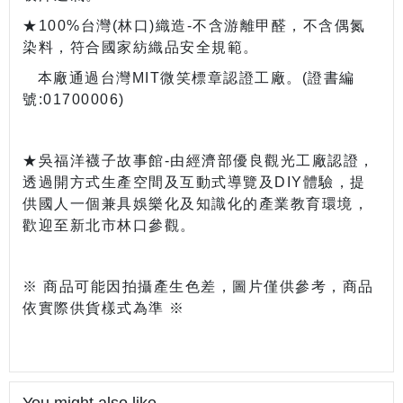
★100%台灣(林口)織造-不含游離甲醛，不含偶氮
染料，符合國家紡織品安全規範。
本廠通過台灣MIT微笑標章認證工廠。(證書編
號:01700006)
★吳福洋襪子故事館-由經濟部優良觀光工廠認證，
透過開方式生產空間及互動式導覽及DIY體驗，提
供國人一個兼具娛樂化及知識化的產業教育環境，
歡迎至新北市林口參觀。
※ 商品可能因拍攝產生色差，圖片僅供參考，商品
依實際供貨樣式為準 ※
You might also like