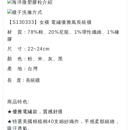
【S130333】女襪 電繡優雅風長統襪
材 質：78%棉、20%尼龍、1%彈性纖維、1%橡
膠
尺 寸：22~24cm
顏 色：粉、米、灰、黑
產 地：台灣
長 度：長統襪
商品特色:
★
優雅電繡款，質感好搭
★特選美國精梳棉40支細紗織作，手感柔順細緻，
吸汗透氣。