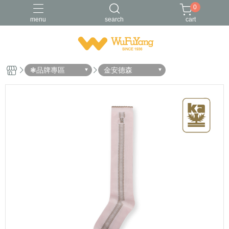
0
menu
search
cart
Trifresh
W
男襪
金安德森
青少/女襪
❃品牌專區
金安德森