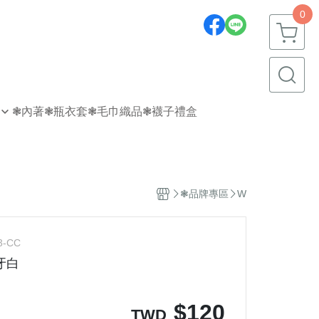
0
❃內著
❃瓶衣套
❃毛巾織品
❃襪子禮盒
❃品牌專區
W
3-CC
牙白
$
120
TWD