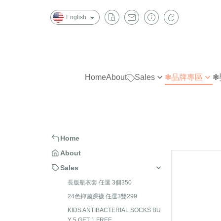
English
Home
About
Sales
❃品牌專區
❃
長版瓶衣套 任選 3個350
W
指無痕
指
24色抑菌踝襪 任選3雙299
金安德森
抗菌除臭
抗
KIDS ANTIBACTERIAL SOCKS
B|X
造型襪
造
Home
BUY 5 GET 1 FREE
Chipie
短襪
隱
About
Trifresh 抗菌除臭襪及運動機能
踝襪
踝
Sales
襪4雙1000
半統襪
短
長版瓶衣套 任選 3個350
Trifresh 抗菌除臭 五指襪 3雙
長統襪
半
24色抑菌踝襪 任選3雙299
1000
KIDS ANTIBACTERIAL SOCKS BU
褲襪/內搭褲
長
全家襪品 任選 3雙590
Y 5 GET 1 FREE