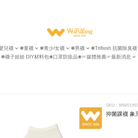
嬰兒襪
❃童襪
❃青少/女襪
❃男襪
❃Trifresh 抗菌除臭襪
❃襪子娃娃 DIY材料包
❀口罩防疫品❀
☞媒體推薦
☞最新消息
無痕
指無痕
指無痕
女襪
【會員專屬】
菌除臭
造型襪
造型襪
男襪
【官網活動】
型襪
隱形襪
隱形襪
童襪
【襪子回收再利用】
形襪
踝襪
踝襪
襪
短襪
短襪
SKU：
WW0199
襪
等長襪
休閒商務襪
抑菌踝襪 象
統襪
長統襪
紳士襪
統襪
五趾襪
五趾襪