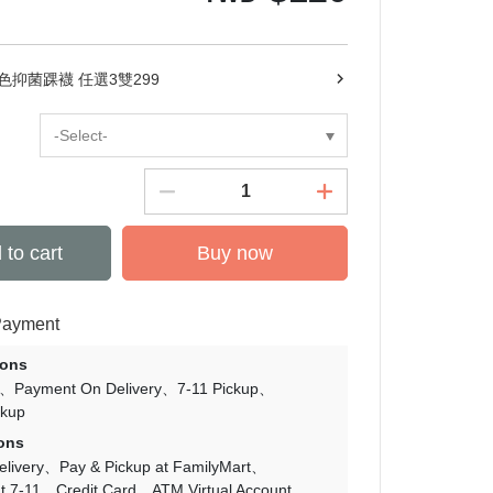
4色抑菌踝襪 任選3雙299
-Select-
 to cart
Buy now
Payment
ions
Payment On Delivery
7-11 Pickup
ckup
ons
livery
Pay & Pickup at FamilyMart
t 7-11
Credit Card
ATM Virtual Account