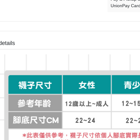
UnionPay Car
details