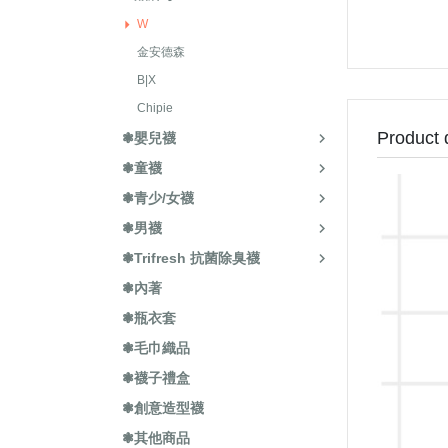
W
金安德森
B|X
Chipie
Product 
❃嬰兒襪
❃童襪
❃青少/女襪
❃男襪
❃Trifresh 抗菌除臭襪
❃內著
❃瓶衣套
❃毛巾織品
❃襪子禮盒
❃創意造型襪
❃其他商品