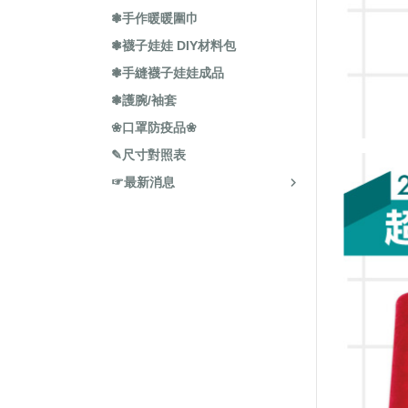
❃手作暖暖圍巾
❃襪子娃娃 DIY材料包
❃手縫襪子娃娃成品
❃護腕/袖套
❀口罩防疫品❀
✎尺寸對照表
☞最新消息