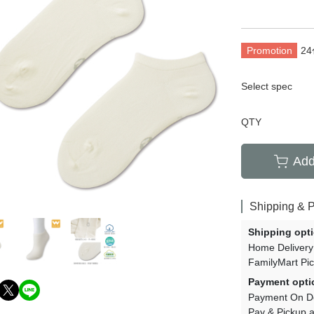
套
膝上襪
加大碼
襪/內搭褲
運動機能襪
特殊機能襪
Promotion
2
暖襪系列
褲襪/內搭褲
保暖襪系列
襪禮盒
健康加壓襪
紳士襪禮盒
Select spec
保暖襪系列
QTY
Add
Shipping & 
Shipping opt
Home Delivery
FamilyMart Pi
Payment opti
Payment On De
Pay & Pickup a