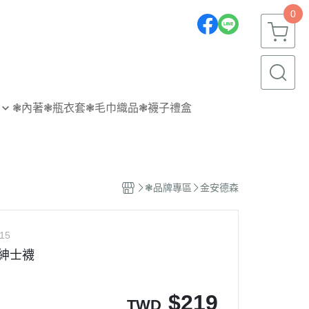
0
❃內著
❃瓶衣套
❃毛巾織品
❃襪子禮盒
❃品牌專區
金安德森
15
 紳士襪
$
219
TWD