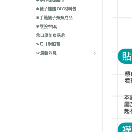
❃手作暖暖圍巾
❃襪子娃娃 DIY材料包
❃手縫襪子娃娃成品
❃護腕/袖套
❀口罩防疫品❀
✎尺寸對照表
☞最新消息