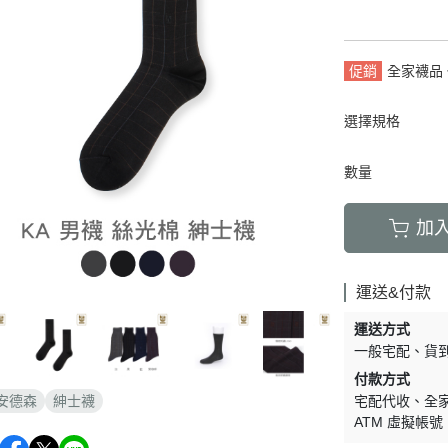
套
膝上襪
加大碼
襪/內搭褲
運動機能襪
特殊機能襪
促銷
全家襪品 
暖襪系列
褲襪/內搭褲
保暖襪系列
襪禮盒
健康加壓襪
紳士襪禮盒
選擇規格
保暖襪系列
數量
加
運送&付款
運送方式
一般宅配
貨
付款方式
宅配代收
全
安德森
紳士襪
ATM 虛擬帳號