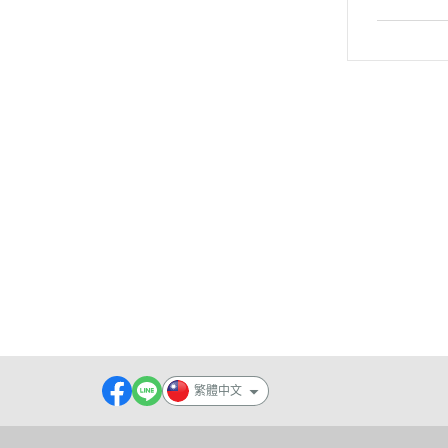
關於
門市據點
付款方式說明
會員權
聯絡我們
訂單查詢
寄送方式說明
現金積
部落格
訂單相關說明
售後服務說明
隱私
防詐
繁體中文