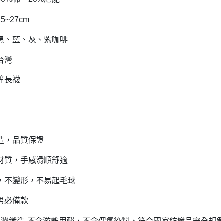
25~27cm
黑、藍、灰、紫咖啡
台灣
等長襪
造，品質保證
材質，手感滑順舒適
，不變形，不易起毛球
男必備款
台灣織造
不含游離甲醛，不含偶氮染料，符合國家紡織品安全規
-