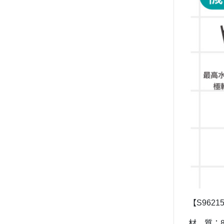
【
S9621
材 質：