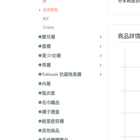
分享商品到
W
金安德森
B|X
Chipie
商品詳
❃嬰兒襪
❃童襪
❃青少/女襪
❃男襪
❃Trifresh 抗菌除臭襪
❃內著
❃瓶衣套
❃毛巾織品
❃襪子禮盒
❃創意造型襪
❃其他商品