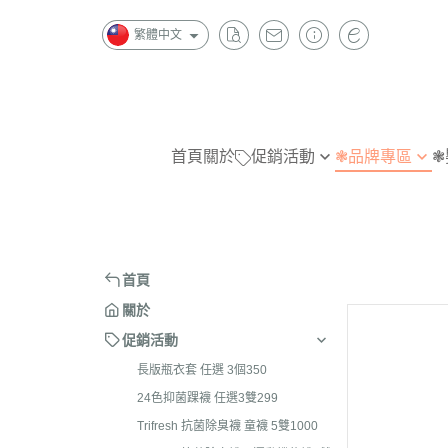
繁體中文
首頁
關於
促銷活動
❃品牌專區
❃
長版瓶衣套 任選 3個350
W
指無痕
指
24色抑菌踝襪 任選3雙299
金安德森
抗菌除臭
抗
Trifresh 抗菌除臭襪 童襪 5雙
B|X
造型襪
造
首頁
1000
Chipie
短襪
隱
關於
Trifresh 抗菌除臭襪及運動機能
踝襪
踝
促銷活動
襪4雙1000
半統襪
短
長版瓶衣套 任選 3個350
Trifresh 抗菌除臭 五指襪 3雙
長統襪
半
24色抑菌踝襪 任選3雙299
1000
Trifresh 抗菌除臭襪 童襪 5雙1000
褲襪/內搭褲
長
全家襪品 任選 3雙590