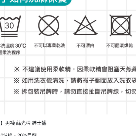
】男襪
絲光棉
紳士襪
5
棉、
尼龍
80%
20%