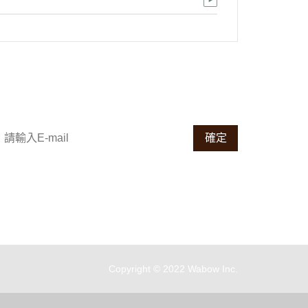
請輸入 E-mail，即可訂閱或取消電子報
確定
客服專線：
02-2601-6503
地址：
新北市林口區工九路3號
服務時段：
週一至週五 9:00-17:30 ( 例假日及中午
12:00-13:00 暫不提供電話服務 )
Copyright © 2022 Wabow Inc.