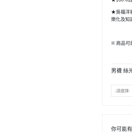
★吳福洋
樂化及知
※
商品可
男襪 絲
-請選擇-
你可能