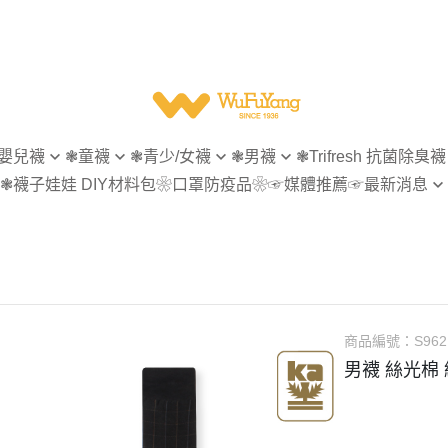
嬰兒襪
❃童襪
❃青少/女襪
❃男襪
❃Trifresh 抗菌除臭襪
❃襪子娃娃 DIY材料包
❀口罩防疫品❀
☞媒體推薦
☞最新消息
無痕
指無痕
指無痕
女襪
【會員專屬】
菌除臭
造型襪
造型襪
男襪
【官網活動】
型襪
隱形襪
隱形襪
童襪
【襪子回收再利用】
形襪
踝襪
踝襪
襪
短襪
短襪
商品編號：
S962
襪
等長襪
休閒商務襪
男襪 絲光棉
統襪
長統襪
紳士襪
統襪
五趾襪
五趾襪