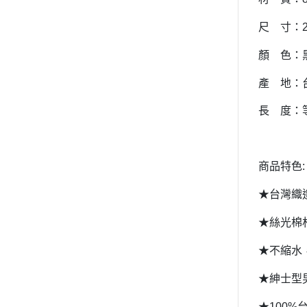
尺 寸：
顏 色：
產 地：
長 度：
商品特色
:
★台灣織
★絲光棉
★不縮水
★紳士型
★
100%