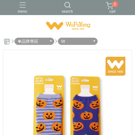
0
menu
search
cart
Trifresh
W
男襪
金安德森
青少/女襪
❃品牌專區
W