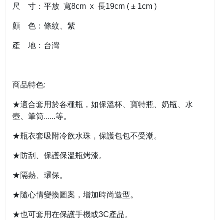
尺 寸：平放 寬8cm x 長19cm ( ± 1cm )
顏 色：條紋、紫
產 地：台灣
商品特色:
★適合套用於各種瓶，如保溫杯、寶特瓶、奶瓶、水
壺、筆筒......等。
★瓶衣套吸附冷飲水珠，保護包包不受潮。
★防刮、保護保溫瓶烤漆。
★隔熱、環保。
★隨心情變換圖案，增加時尚造型。
★也可套用在保護手機或3C產品。