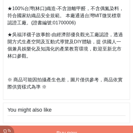
★100%台灣(林口)織造-不含游離甲醛，不含偶氮染料，
符合國家紡織品安全規範。 本廠通過台灣MIT微笑標章
認證工廠。(證書編號:01700006)
★吳福洋襪子故事館-由經濟部優良觀光工廠認證，透過
開方式生產空間及互動式導覽及DIY體驗，提 供國人一
個兼具娛樂化及知識化的產業教育環境，歡迎至新北市
林口參觀。
※ 商品可能因拍攝產生色差，圖片僅供參考，商品依實
際供貨樣式為準 ※
You might also like