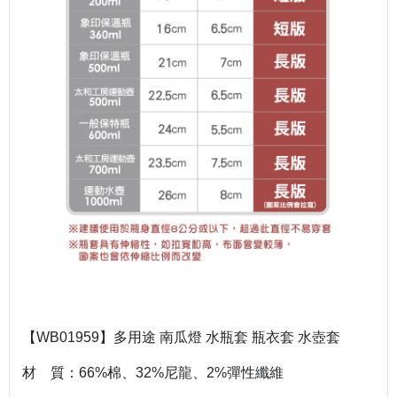
【WB01959】多用途 南瓜燈 水瓶套 瓶衣套 水壺套
材 質：66%棉、32%尼龍、2%彈性纖維