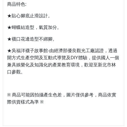
商品特色
:
★貼心腳底止滑設計。
★蝴蝶結造型，氣質加分。
★襪口花邊造型不綁腳。
★吳福洋襪子故事館
由經濟部優良觀光工廠認證，透過
-
開方式生產空間及互動式導覽及
體驗，提供國人一個
DIY
兼具娛樂化及知識化的產業教育環境，歡迎至新北市林
口參觀。
※
商品可能因拍攝產生色差，圖片僅供參考，商品依實
際供貨樣式為準
※