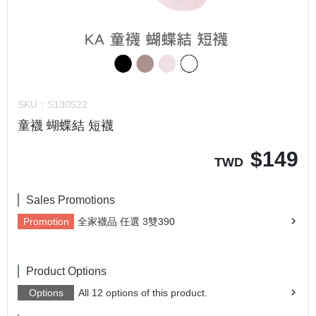
SKU：
S130522
童襪 蝴蝶結 短襪
$
149
TWD
Sales Promotions
Promotion
全家襪品 任選 3雙390
Product Options
Options
All 12 options of this product.