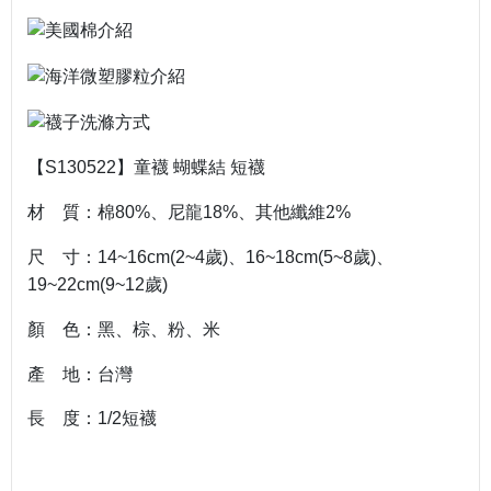
【
】童襪
蝴蝶結
短襪
S130522
材 質：棉
、尼龍
、其他纖維2
80%
18%
%
尺 寸：
歲
、
歲
、
14~16cm(2~4
)
16~18cm(5~8
)
歲
19~22cm(9~12
)
顏 色：黑、棕、粉、米
產 地：台灣
長 度：1/2短襪