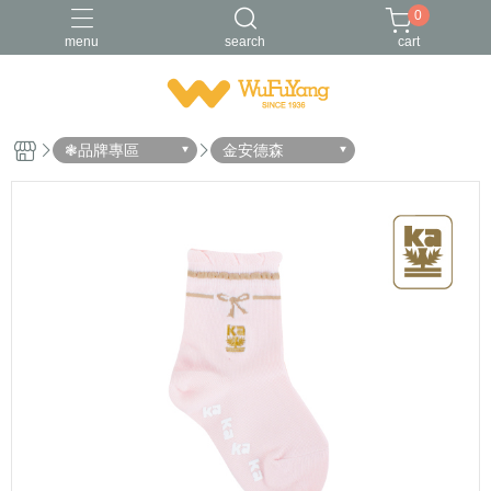
0
menu
search
cart
Trifresh
W
男襪
金安德森
青少/女襪
❃品牌專區
金安德森