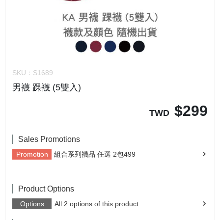
SKU：
S1689
男襪 踝襪 (5雙入)
$
299
TWD
Sales Promotions
Promotion
組合系列襪品 任選 2包499
Product Options
Options
All 2 options of this product.