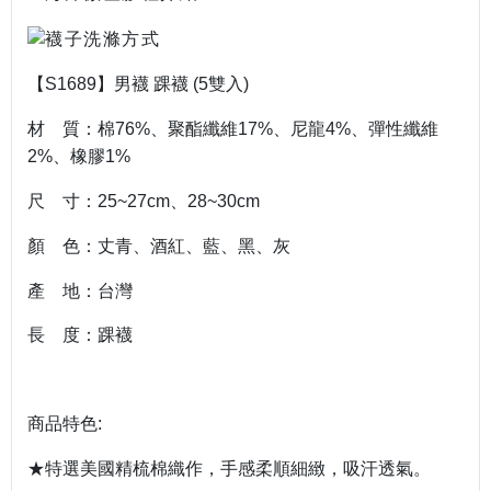
【
】男襪
踝襪
雙入
S1689
(5
)
材 質：棉
、聚酯纖維
、尼龍
、彈性纖維
76%
17%
4%
、橡膠
2%
1%
尺 寸：
、
25~27cm
28~30cm
顏 色：丈青、酒紅、藍、黑、灰
產 地：台灣
長 度：踝襪
商品特色
:
★特選美國精梳棉織作，手感柔順細緻，吸汗透氣。