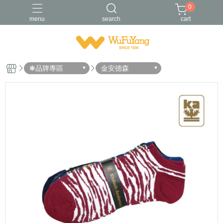
0
menu
search
cart
Trifresh
W
男襪
金安德森
青少/女襪
❃品牌專區
金安德森