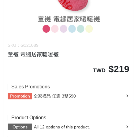
SKU：
G121089
童襪 電繡居家暖暖襪
$
219
TWD
Sales Promotions
Promotion
全家襪品 任選 3雙590
Product Options
Options
All 12 options of this product.