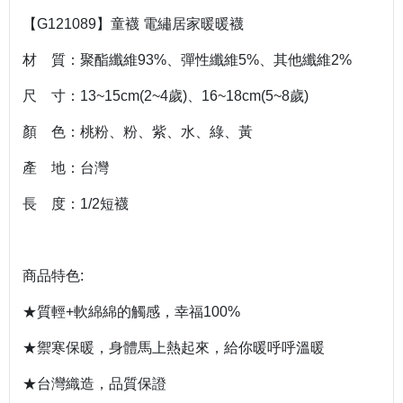
【
G
121089
】童襪 電繡居家暖暖襪
材 質：聚酯纖維
93%
、彈性纖維
5%
、其他纖維
2%
尺 寸：
13~15cm(2~4
歲
)
、
16~18cm(5~8
歲
)
顏 色：桃粉、粉、紫、水、綠、黃
產 地：台灣
長 度：1/2短襪
商品特色
:
★質輕
+
軟綿綿的觸感，幸福
100%
★禦寒保暖，身體馬上熱起來，給你暖呼呼溫暖
★台灣織造，品質保證