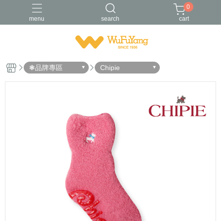
0
menu
search
cart
Trifresh
W
男襪
金安德森
青少/女襪
❃品牌專區
Chipie