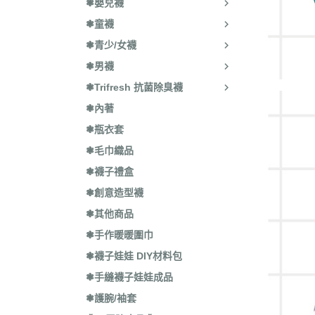
❃嬰兒襪
❃童襪
❃青少/女襪
❃男襪
❃Trifresh 抗菌除臭襪
❃內著
❃瓶衣套
❃毛巾織品
❃襪子禮盒
❃創意造型襪
❃其他商品
❃手作暖暖圍巾
❃襪子娃娃 DIY材料包
❃手縫襪子娃娃成品
❃護腕/袖套