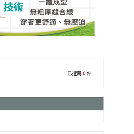
已選購
0
件