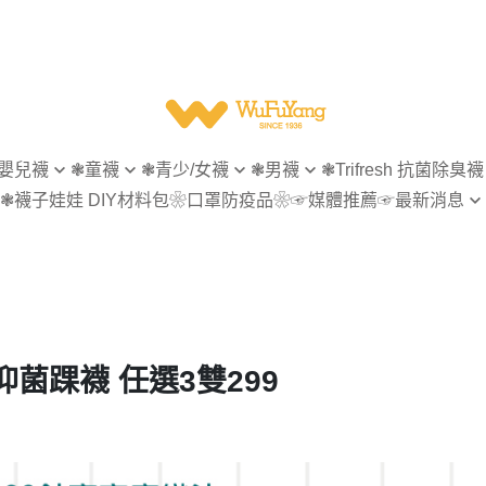
嬰兒襪
❃童襪
❃青少/女襪
❃男襪
❃Trifresh 抗菌除臭襪
❃襪子娃娃 DIY材料包
❀口罩防疫品❀
☞媒體推薦
☞最新消息
無痕
指無痕
指無痕
女襪
【會員專屬】
菌除臭
造型襪
造型襪
男襪
【官網活動】
型襪
隱形襪
隱形襪
童襪
【襪子回收再利用】
形襪
踝襪
踝襪
襪
短襪
短襪
抑菌踝襪 任選3雙299
襪
等長襪
休閒商務襪
統襪
長統襪
紳士襪
統襪
五趾襪
五趾襪