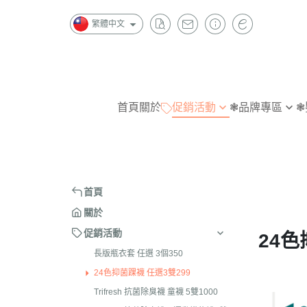
繁體中文
首頁
關於
促銷活動
❃品牌專區
❃
長版瓶衣套 任選 3個350
W
指無痕
指
24色抑菌踝襪 任選3雙299
金安德森
抗菌除臭
抗
Trifresh 抗菌除臭襪 童襪 5雙
B|X
造型襪
造
首頁
1000
Chipie
短襪
隱
關於
Trifresh 抗菌除臭襪及運動機能
踝襪
踝
促銷活動
24色
襪4雙1000
半統襪
短
長版瓶衣套 任選 3個350
Trifresh 抗菌除臭 五指襪 3雙
長統襪
半
24色抑菌踝襪 任選3雙299
1000
Trifresh 抗菌除臭襪 童襪 5雙1000
褲襪/內搭褲
長
全家襪品 任選 3雙590