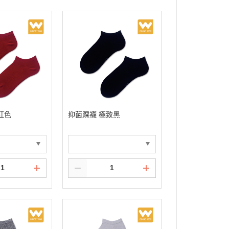
紅色
抑菌踝襪 極致黑