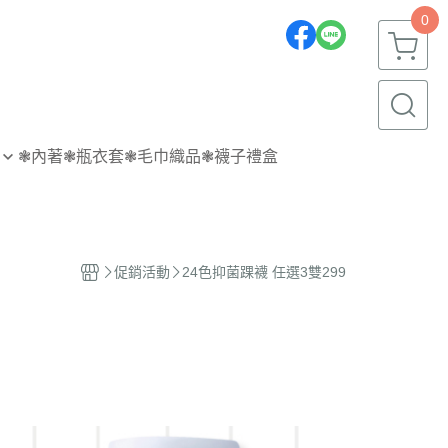
0
❃內著
❃瓶衣套
❃毛巾織品
❃襪子禮盒
促銷活動
24色抑菌踝襪 任選3雙299