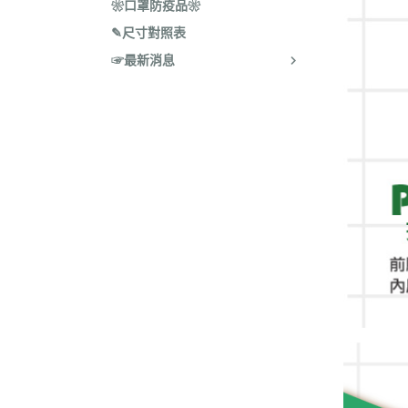
❀口罩防疫品❀
✎尺寸對照表
☞最新消息