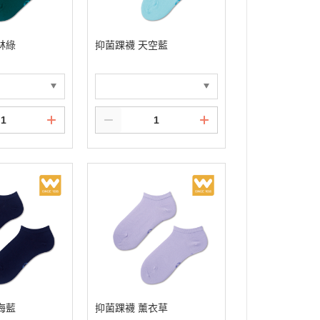
林綠
抑菌踝襪 天空藍
海藍
抑菌踝襪 薰衣草