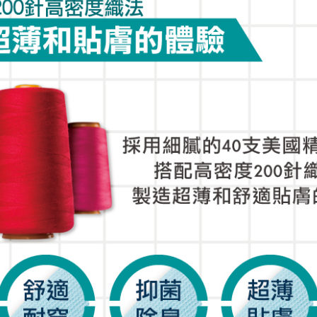
套
膝上襪
加大碼
襪/內搭褲
運動機能襪
特殊機能襪
暖襪系列
褲襪/內搭褲
保暖襪系列
襪禮盒
健康加壓襪
紳士襪禮盒
保暖襪系列