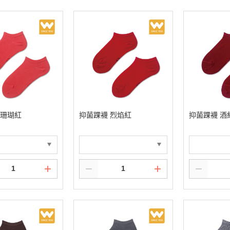
 珊瑚紅
抑菌踝襪 烈焰紅
抑菌踝襪 酒