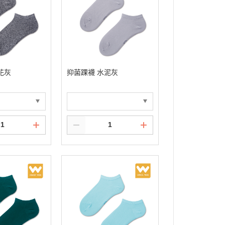
花灰
抑菌踝襪 水泥灰