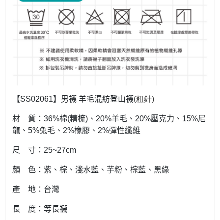
【SS02061】男襪 羊毛混紡登山襪
(粗針)
材 質：36%棉(精梳)、20%羊毛、20%壓克力、15%尼
龍、5%兔毛、2%橡膠、2%彈性纖維
尺 寸：25~27cm
顏 色：紫、棕、淺水藍、芋粉、棕藍、黑綠
產 地：台灣
長 度：等長襪