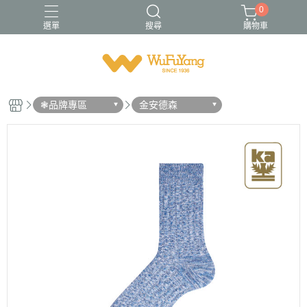
0
選單
搜尋
購物車
Trifresh
W
男襪
金安德森
青少/女襪
❃品牌專區
金安德森