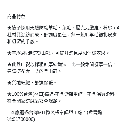
商品特色:
★襪子採用天然防縮羊毛、兔毛、壓克力纖維、棉紗，4
種材質混紡而成，舒適度更佳，無一般純羊毛襪扎皮膚
和粗澀的手感。
★羊/兔/棉混紡登山襪，可提升透氣度和保暖效果。
★此登山襪款採粗針厚紗織法，比一般休閒襪厚一倍，
建議搭配大一號的登山鞋。
★質地細緻，舒適保暖。
★100%台灣(林口)織造-不含游離甲醛，不含偶氮染料，
符合國家紡織品安全規範。
本廠通過台灣MIT微笑標章認證工廠。(證書編
號:01700006)