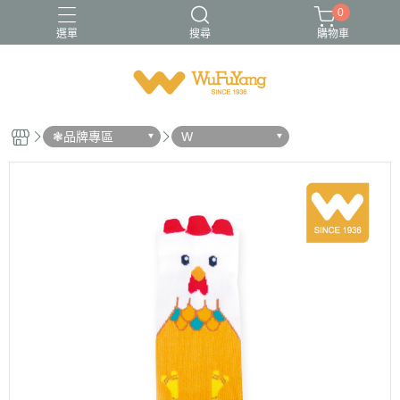
0
選單
搜尋
購物車
Trifresh
W
男襪
金安德森
青少/女襪
❃品牌專區
W