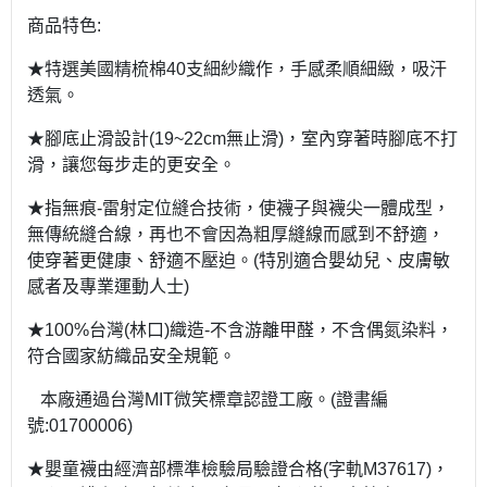
商品特色:
★特選美國精梳棉40支細紗織作，手感柔順細緻，吸汗
透氣。
★腳底止滑設計(19~22cm無止滑)，室內穿著時腳底不打
滑，讓您每步走的更安全。
★指無痕-雷射定位縫合技術，使襪子與襪尖一體成型，
無傳統縫合線，再也不會因為粗厚縫線而感到不舒適，
使穿著更健康、舒適不壓迫。(特別適合嬰幼兒、皮膚敏
感者及專業運動人士)
★100%台灣(林口)織造-不含游離甲醛，不含偶氮染料，
符合國家紡織品安全規範。
本廠通過台灣MIT微笑標章認證工廠。(證書編
號:01700006)
★嬰童襪由經濟部標準檢驗局驗證合格(字軌M37617)，