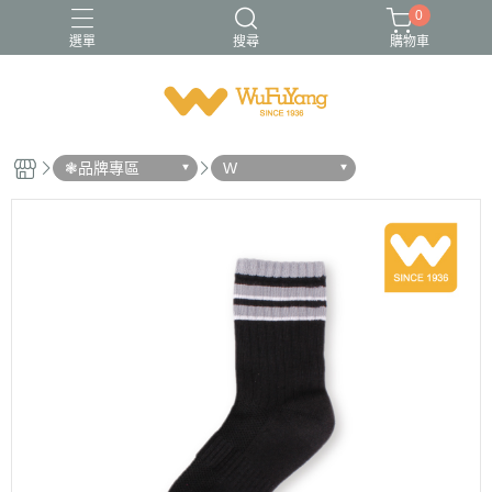
0
選單
搜尋
購物車
Trifresh
W
男襪
金安德森
青少/女襪
❃品牌專區
W