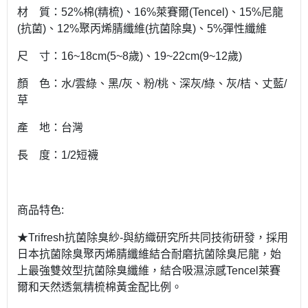
材 質：52%棉(精梳)、16%萊賽爾(Tencel)、15%尼龍
(抗菌)、12%聚丙烯腈纖維(抗菌除臭)、5%彈性纖維
尺 寸：16~18cm(5~8歲)、19~22cm(9~12歲)
顏 色：水/雲綠、黑/灰、粉/桃、深灰/綠、灰/桔、丈藍/
草
產 地：台灣
長 度：1/2短襪
商品特色:
★Trifresh抗菌除臭紗-與紡織研究所共同技術研發，採用
日本抗菌除臭聚丙烯腈纖維結合耐磨抗菌除臭尼龍，始
上最強雙效型抗菌除臭纖維，結合吸濕涼感Tencel萊賽
爾和天然透氣精梳棉黃金配比例。