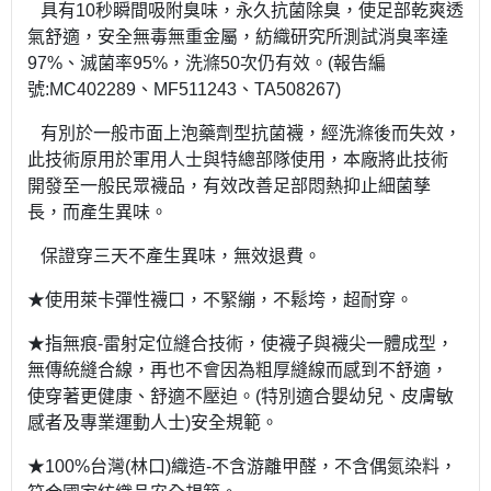
具有10秒瞬間吸附臭味，永久抗菌除臭，使足部乾爽透
氣舒適，安全無毒無重金屬，紡織研究所測試消臭率達
97%、滅菌率95%，洗滌50次仍有效。(報告編
號:MC402289、MF511243、TA508267)
有別於一般市面上泡藥劑型抗菌襪，經洗滌後而失效，
此技術原用於軍用人士與特總部隊使用，本廠將此技術
開發至一般民眾襪品，有效改善足部悶熱抑止細菌孳
長，而產生異味。
保證穿三天不產生異味，無效退費。
★使用萊卡彈性襪口，不緊繃，不鬆垮，超耐穿。
★指無痕-雷射定位縫合技術，使襪子與襪尖一體成型，
無傳統縫合線，再也不會因為粗厚縫線而感到不舒適，
使穿著更健康、舒適不壓迫。(特別適合嬰幼兒、皮膚敏
感者及專業運動人士)安全規範。
★100%台灣(林口)織造-不含游離甲醛，不含偶氮染料，