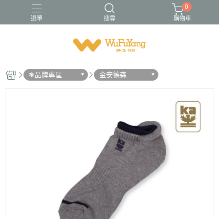
0
選單
搜尋
購物車
Trifresh
W
男襪
金安德森
青少/女襪
❃品牌專區
金安德森