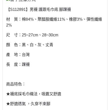
【S112891】男襪 護跟毛巾底 腳踝襪
材 質：棉84%、聚醯胺纖維11%、橡膠3%、彈性纖維
2%
尺 寸：25~27cm、28~30cm
顏 色：黑、白、灰、丈青
產 地：台灣
長 度：踝襪
商品特色：
★襪底採毛巾織法，吸震又舒適
★舒適透氣 ，久穿不束腳