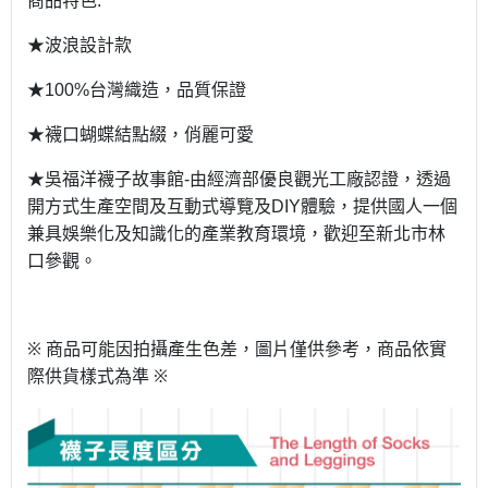
商品特色
:
★波浪設計款
★
台灣織造，品質保證
100%
★襪口蝴蝶結點綴，俏麗可愛
★吳福洋襪子故事館
由經濟部優良觀光工廠認證，透過
-
開方式生產空間及互動式導覽及
體驗，提供國人一個
DIY
兼具娛樂化及知識化的產業教育環境，歡迎至新北市林
口參觀。
※
商品可能因拍攝產生色差，圖片僅供參考，商品依實
際供貨樣式為準
※