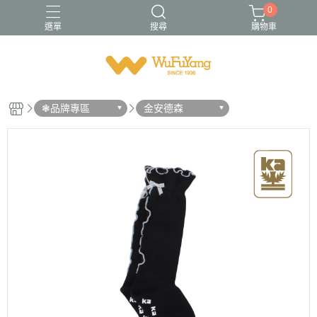
0
選單
搜尋
購物車
Trifresh
W
男襪
金安德森
青少/女襪
❃品牌專區
金安德森