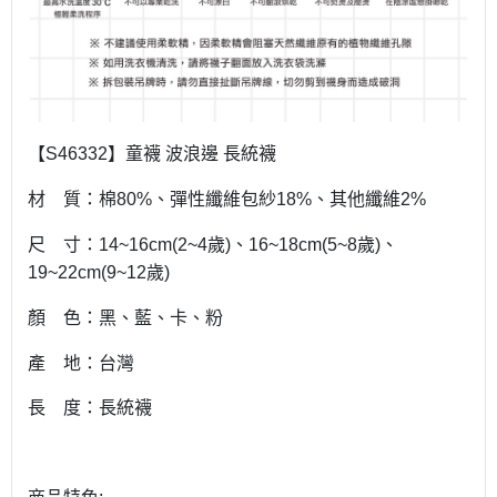
【
】童襪
波浪邊
長統襪
S46332
材 質：棉
、彈性纖維包紗
、其他纖維
80%
18%
2%
尺 寸：
歲
、
歲
、
14~16cm(2~4
)
16~18cm(5~8
)
歲
19~22cm(9~12
)
顏 色：黑、藍、卡、粉
產 地：台灣
長 度：長統襪