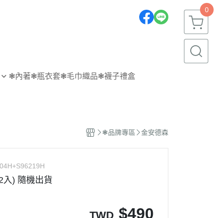
0
❃內著
❃瓶衣套
❃毛巾織品
❃襪子禮盒
❃品牌專區
金安德森
04H+S96219H
2入) 隨機出貨
$
490
TWD