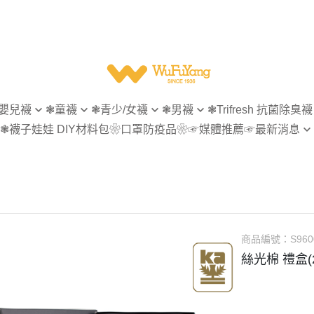
嬰兒襪
❃童襪
❃青少/女襪
❃男襪
❃Trifresh 抗菌除臭襪
❃襪子娃娃 DIY材料包
❀口罩防疫品❀
☞媒體推薦
☞最新消息
無痕
指無痕
指無痕
女襪
【會員專屬】
菌除臭
造型襪
造型襪
男襪
【官網活動】
型襪
隱形襪
隱形襪
童襪
【襪子回收再利用】
形襪
踝襪
踝襪
襪
短襪
短襪
商品編號：
S960
襪
等長襪
休閒商務襪
絲光棉 禮盒(
統襪
長統襪
紳士襪
統襪
五趾襪
五趾襪