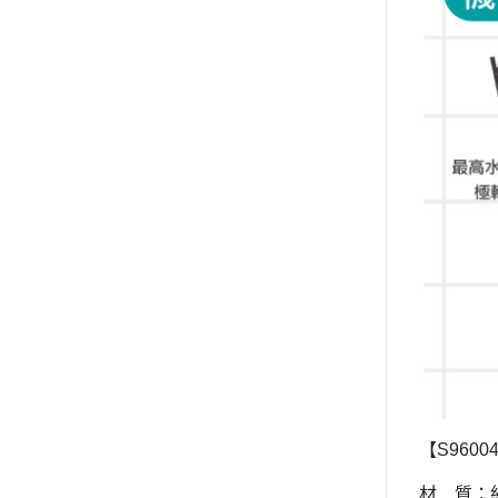
【
S96004
材 質：