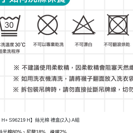
 H+ S96219 H
】絲光棉
禮盒
(2
入
) A
組
絲光
棉
80%
、尼龍18
%、橡膠2%