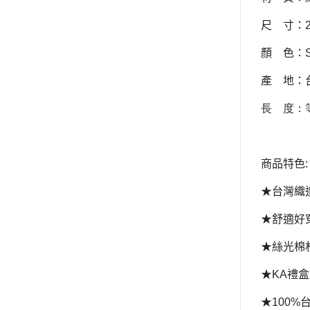
尺 寸：
顏 色：
產 地：
長 度：
商品特色
:
★台灣織
★舒適好
★絲光棉
★
KA
禮盒
★
100%