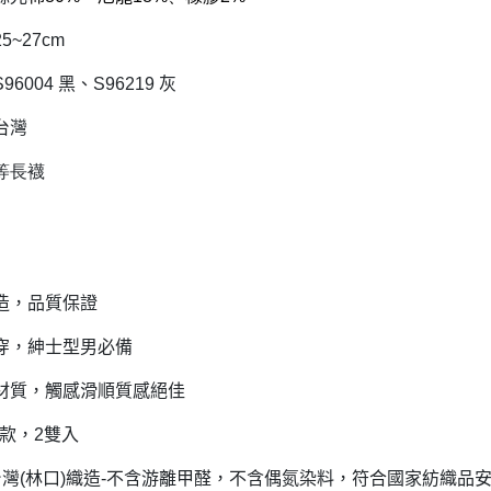
25~27cm
S96004
黑、
S96219
灰
台灣
等長襪
造，品質保證
穿，紳士型男必備
材質，觸感滑順質感絕佳
款，
2
雙入
台灣
(
林口
)
織造
-
不含游離甲醛，不含偶氮染料，符合國家紡織品