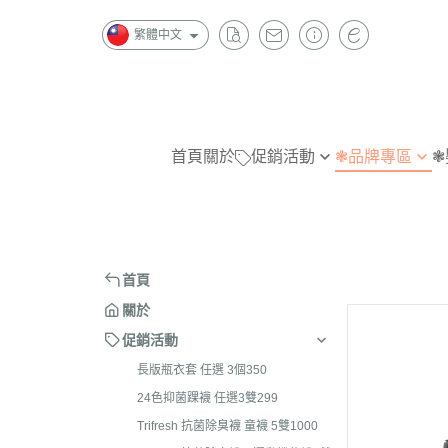
繁體中文
首頁
關於
促銷活動
❃品牌專區
❃
長版瓶衣套 任選 3個350
W
指無痕
指
24色抑菌踝襪 任選3雙299
金安德森
抗菌除臭
抗
Trifresh 抗菌除臭襪 童襪 5雙
B|X
造型襪
造
首頁
1000
Chipie
短襪
隱
關於
Trifresh 抗菌除臭襪及運動機能
踝襪
踝
促銷活動
襪4雙1000
半統襪
短
長版瓶衣套 任選 3個350
Trifresh 抗菌除臭 五指襪 3雙
長統襪
半
24色抑菌踝襪 任選3雙299
1000
Trifresh 抗菌除臭襪 童襪 5雙1000
褲襪/內搭褲
長
全家襪品 任選 3雙590