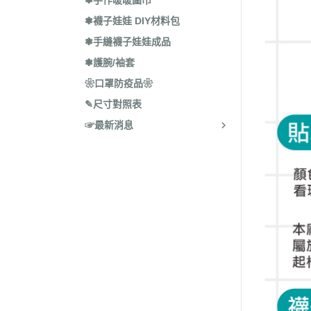
❃手作暖暖圍巾
❃襪子娃娃 DIY材料包
❃手縫襪子娃娃成品
❃護腕/袖套
❀口罩防疫品❀
✎尺寸對照表
☞最新消息