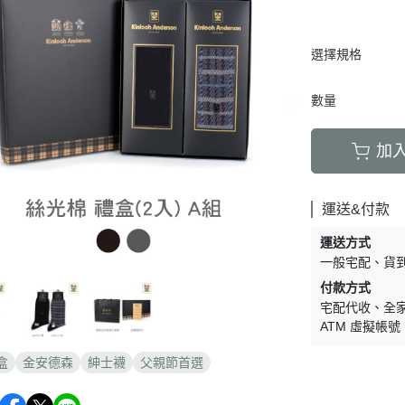
套
膝上襪
加大碼
襪/內搭褲
運動機能襪
特殊機能襪
選擇規格
暖襪系列
褲襪/內搭褲
保暖襪系列
數量
襪禮盒
健康加壓襪
紳士襪禮盒
保暖襪系列
加
運送&付款
運送方式
一般宅配
貨
付款方式
宅配代收
全
ATM 虛擬帳號
盒
金安德森
紳士襪
父親節首選