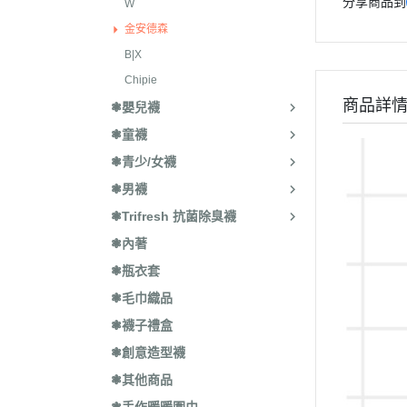
分享商品到
W
金安德森
B|X
Chipie
商品詳
❃嬰兒襪
❃童襪
❃青少/女襪
❃男襪
❃Trifresh 抗菌除臭襪
❃內著
❃瓶衣套
❃毛巾織品
❃襪子禮盒
❃創意造型襪
❃其他商品