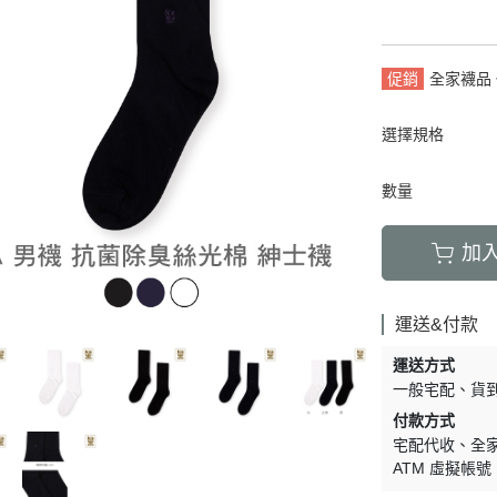
套
膝上襪
加大碼
襪/內搭褲
運動機能襪
特殊機能襪
促銷
全家襪品 
暖襪系列
褲襪/內搭褲
保暖襪系列
襪禮盒
健康加壓襪
紳士襪禮盒
選擇規格
保暖襪系列
數量
加
運送&付款
運送方式
一般宅配
貨
付款方式
宅配代收
全
ATM 虛擬帳號