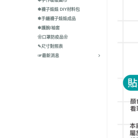
❃手作暖暖圍巾
❃襪子娃娃 DIY材料包
❃手縫襪子娃娃成品
❃護腕/袖套
❀口罩防疫品❀
✎尺寸對照表
☞最新消息