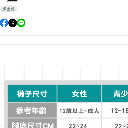
紳士襪
情