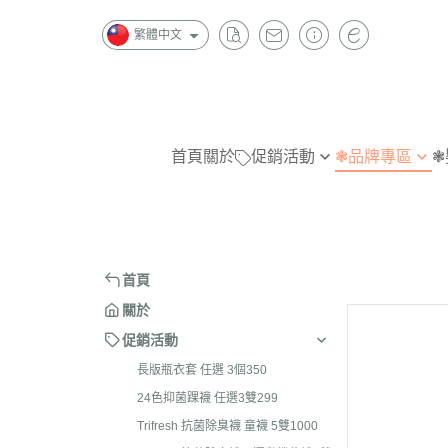
繁體中文
首頁
關於
促銷活動
❃品牌專區
❃
長版瓶衣套 任選 3個350
W
指無痕
指
24色抑菌踝襪 任選3雙299
金安德森
抗菌除臭
抗
Trifresh 抗菌除臭襪 童襪 5雙
B|X
造型襪
造
首頁
1000
Chipie
短襪
隱
關於
Trifresh 抗菌除臭襪及運動機能
踝襪
踝
促銷活動
襪4雙1000
半統襪
短
長版瓶衣套 任選 3個350
Trifresh 抗菌除臭 五指襪 3雙
長統襪
半
24色抑菌踝襪 任選3雙299
1000
Trifresh 抗菌除臭襪 童襪 5雙1000
褲襪/內搭褲
長
全家襪品 任選 3雙590