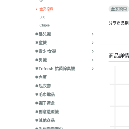
W
金安德森
金安德森
B|X
分享商品到
Chipie
❃嬰兒襪
❃童襪
❃青少/女襪
商品詳
❃男襪
❃Trifresh 抗菌除臭襪
❃內著
❃瓶衣套
❃毛巾織品
❃襪子禮盒
❃創意造型襪
❃其他商品