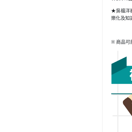
★吳福洋
樂化及知
※
商品可