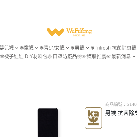
嬰兒襪
❃童襪
❃青少/女襪
❃男襪
❃Trifresh 抗菌除臭襪
❃襪子娃娃 DIY材料包
❀口罩防疫品❀
☞媒體推薦
☞最新消息
無痕
指無痕
指無痕
女襪
【會員專屬】
菌除臭
造型襪
造型襪
男襪
【官網活動】
型襪
隱形襪
隱形襪
童襪
【襪子回收再利用】
形襪
踝襪
踝襪
襪
短襪
短襪
商品編號：
S140
襪
等長襪
休閒商務襪
男襪 抗菌除
統襪
長統襪
紳士襪
統襪
五趾襪
五趾襪