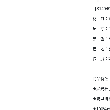
【
S1404
材 質：
尺 寸：
顏 色：
產 地：
長 度：
商品特色
:
★絲光棉
★防臭抗
★
100%