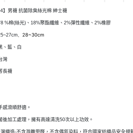
】男襪
抗菌除臭絲光棉
紳士襪
94
棉
絲光
、
聚酯纖維、
彈性纖維、
橡膠
78 %
(
)
18%
2%
2%
、
28~30
cm
25~27cm
黑、藍、白
台灣
等長襪
手感滑順舒適。
菌後加工處理，擁有高達清洗
次以上功效。
50
台灣織造
不含游離甲醛，不含偶氮染料，符合國家紡織品安全規
-