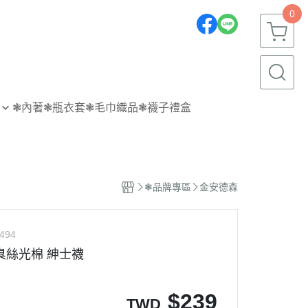
0
❃內著
❃瓶衣套
❃毛巾織品
❃襪子禮盒
❃品牌專區
金安德森
494
臭絲光棉 紳士襪
$
239
TWD