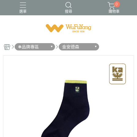
0
選單
搜尋
購物車
Trifresh
W
男襪
金安德森
青少/女襪
❃品牌專區
金安德森