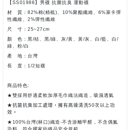
【SS01986】男襪 抗菌抗臭 運動襪
材 質：82%棉(精梳)、10%聚酯纖維、6%萊卡彈
性纖維、2%彈性纖維
尺 寸：25~27cm
顏 色：黑/桔、黑/綠、灰/黃、黃/灰、白/藍、白/
綠、粉/白
產 地：台灣
長 度：1/2短襪
商品特色:
★雙採用舒適柔軟加厚毛巾織法織造，吸濕透氣
★抗菌抗臭加工處理，擁有高達清洗
50
次以上功
效
。
★100%台灣(林口)織造-不含游離甲醛，不含偶氮
染料，符合國家紡織品安全規範。