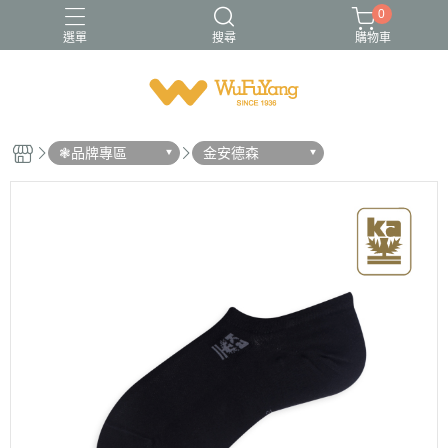
0
選單
搜尋
購物車
Trifresh
W
男襪
金安德森
青少/女襪
❃品牌專區
金安德森