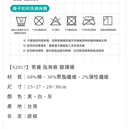
【S2017】男襪 指無痕 腳踝襪
材 質：68%棉、30%聚酯纖維、2%彈性纖維
尺 寸：25~27
、
28~30cm
顏 色：
黑、白
、灰
產 地：台灣
長 度：踝襪